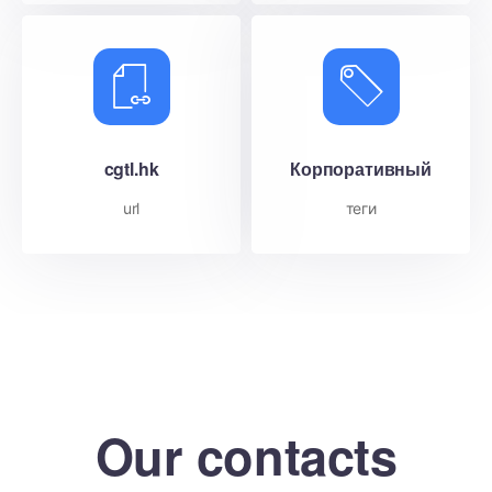
cgtl.hk
Корпоративный
url
теги
Our contacts