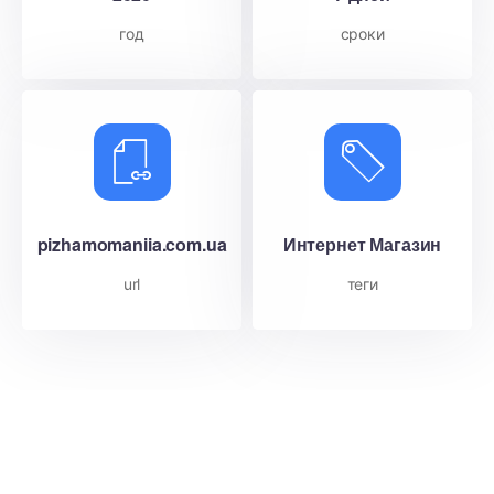
год
сроки
pizhamomaniia.com.ua
Интернет Магазин
url
теги