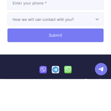
Условия предоставления
Умови надання
Terms of
услуг
послуг
Service
Created By
OD-web